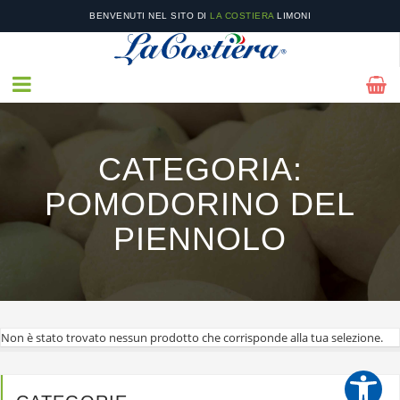
BENVENUTI NEL SITO DI
LA COSTIERA
LIMONI
NEL NOSTRO
CATALOGO
POTRAI TROVARE I NOSTRI PRODOTTI STAGIONALI E LE
NOSTRE OFFERTE!
CATEGORIA:
POMODORINO DEL
PIENNOLO
Non è stato trovato nessun prodotto che corrisponde alla tua selezione.