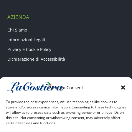
AZIENDA
Chi Siamo
Informazioni Legali
Privacy e Cookie Policy
Dichiarazione di Accessibilità
CONTATTI
Manage Consent
Via Pantanello SNC
To provide the best experiences, we use technologies like cookies to
04022 Fondi (LT)
store and/or access device information. Consenting to these technologies
will allow us to process data such as browsing behavior or unique IDs on
this site. Not consenting or withdrawing consent, may adversely affect
+39 0771 531807
certain features and functions.