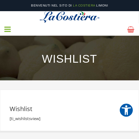
BENVENUTI NEL SITO DI
LA COSTIERA
LIMONI
NEL NOSTRO
CATALOGO
POTRAI TROVARE I NOSTRI PRODOTTI STAGIONALI E LE
NOSTRE OFFERTE!
WISHLIST
Wishlist
[ti_wishlistsview]