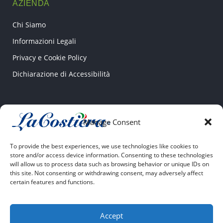
AZIENDA
Chi Siamo
Informazioni Legali
Privacy e Cookie Policy
Dichiarazione di Accessibilità
CONTATTI
Manage Consent
Via Pantanello SNC
To provide the best experiences, we use technologies like cookies to
04022 Fondi (LT)
store and/or access device information. Consenting to these technologies
will allow us to process data such as browsing behavior or unique IDs on
this site. Not consenting or withdrawing consent, may adversely affect
+39 0771 531807
certain features and functions.
Accept