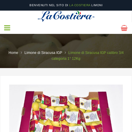
BENVENUTI NEL SITO DI
LA COSTIERA
LIMONI
NEL NOSTRO
CATALOGO
POTRAI TROVARE I NOSTRI PRODOTTI STAGIONALI E LE
NOSTRE OFFERTE!
›
›
Home
Limone di Siracusa IGP
Limone di Siracusa IGP calibro 3/4
categoria 1° 12Kg