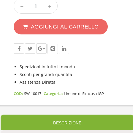
Limone
Di
Siracusa
IGP
AGGIUNGI AL CARRELLO
Calibro
3/4
Categoria
1°
12Kg
Quantity
Spedizioni in tutto il mondo
Sconti per grandi quantità
Assistenza Diretta
COD:
SW-10017
Categoria:
Limone di Siracusa IGP
DESCRIZIONE